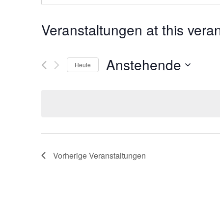
Veranstaltungen at this vera
Anstehende
Heute
D
a
t
u
m
w
ä
h
Vorherige
Veranstaltungen
l
e
n
.