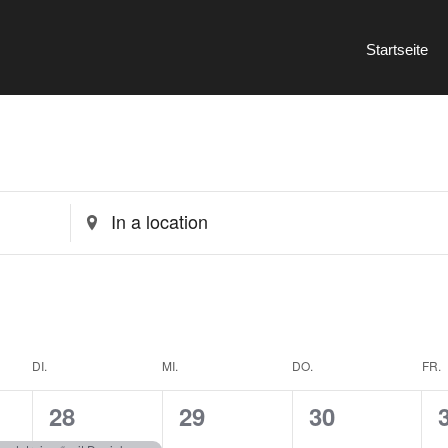
Startseite
E
n
t
e
r
L
o
c
DI.
MI.
DO.
FR.
a
t
1
0
0
28
29
30
i
o