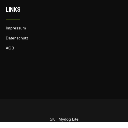
v
LINKS
i
g
a
Impressum
t
Datenschutz
i
AGB
o
n
SKT Mydog Lite