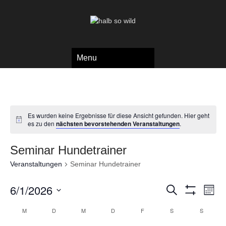
Menu
Es wurden keine Ergebnisse für diese Ansicht gefunden. Hier geht
es zu den
nächsten bevorstehenden Veranstaltungen
.
Seminar Hundetrainer
Veranstaltungen
Seminar Hundetrainer
V
V
6/1/2026
S
M
e
u
S
e
o
D
c
H
r
K
M
D
M
D
F
S
S
n
a
r
O
h
a
a
W
t
e