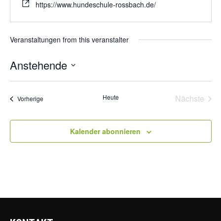
https://www.hundeschule-rossbach.de/
Veranstaltungen from this veranstalter
Anstehende
D
a
Heute
Nächste
t
Veranstaltungen
Vorherige
u
Veransta
m
w
Kalender abonnieren
ä
h
l
e
n
.