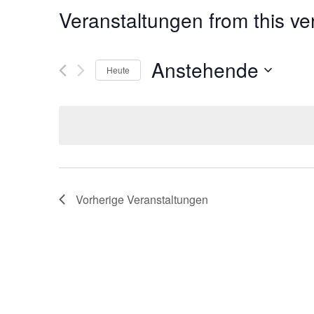
Veranstaltungen from this ve
Anstehende
Heute
D
a
t
u
m
w
ä
h
Vorherige
Veranstaltungen
l
e
n
.