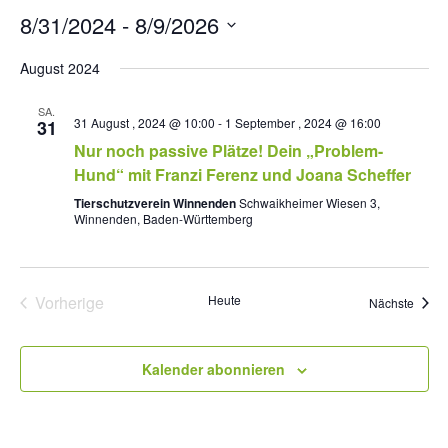
8/31/2024
 - 
8/9/2026
D
August 2024
a
t
u
SA.
31 August , 2024 @ 10:00
-
1 September , 2024 @ 16:00
31
m
Nur noch passive Plätze! Dein „Problem-
w
ä
Hund“ mit Franzi Ferenz und Joana Scheffer
h
Tierschutzverein Winnenden
Schwaikheimer Wiesen 3,
l
Winnenden, Baden-Württemberg
e
n
.
Vorherige
Heute
Veran
Nächste
Veranstaltungen
Kalender abonnieren