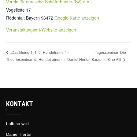
Verein für deutsche Schäferhunde (SV) e.V.
Vogelleite 17
Rödental
,
Bayern
96472
Google Karte anzeigen
Veranstaltungsort-Website anzeigen
Tagesseminar: Die
„Das kleine 1×1 für Hundetrainer“ –
Theorieseminar für Hundetrainer mit Daniel Herter
Basis mit Bine Alff
KONTAKT
halb so wild
Daniel Herter