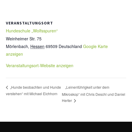
VERANSTALTUNGSORT
Hundeschule „Wolfsspuren“
Weinheimer Str. 75
Mörlenbach
,
Hessen
69509
Deutschland
Google Karte
anzeigen
Veranstaltungsort-Website anzeigen
„Leinenführigkeit unter dem
„Hunde beobachten und Hunde
verstehen“ mit Michael Eichhorn
Mikroskop“ mit Chris Deschl und Daniel
Herter