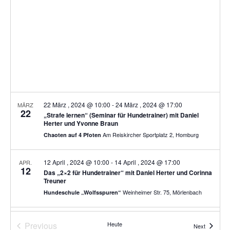
t
R
a
l
S
t
a
t
e
u
l
.
n
t
g
u
A
n
n
s
g
i
e
22 März , 2024 @ 10:00
-
24 März , 2024 @ 17:00
MÄRZ
c
22
„Strafe lernen“ (Seminar für Hundetrainer) mit Daniel
n
h
Herter und Yvonne Braun
t
S
Am Reiskircher Sportplatz 2, Homburg
Chaoten auf 4 Pfoten
e
u
n
c
12 April , 2024 @ 10:00
-
14 April , 2024 @ 17:00
APR.
-
12
Das „2×2 für Hundetrainer“ mit Daniel Herter und Corinna
h
N
Treuner
a
e
Weinheimer Str. 75, Mörlenbach
Hundeschule „Wolfsspuren“
v
u
i
n
13 Mai , 2024 @ 10:00
-
18 Mai , 2024 @ 17:00
MAI
g
Previous
Heute
Veranstal
13
Next