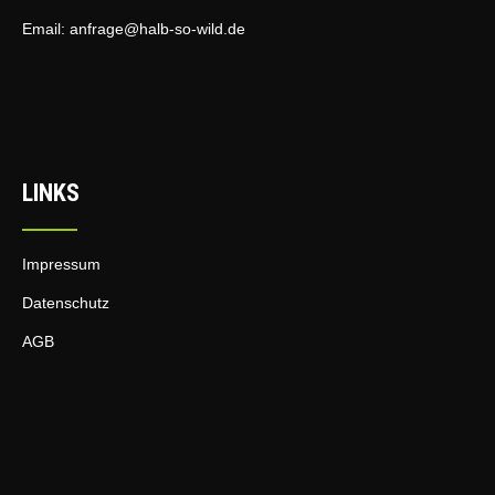
e
v
u
Email:
anfrage@halb-so-wild.de
i
n
g
d
a
t
A
i
n
o
s
n
LINKS
i
c
Impressum
h
t
Datenschutz
e
AGB
n
,
N
a