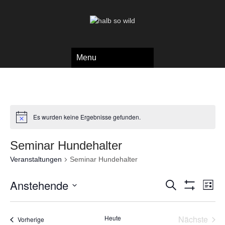
Menu
Es wurden keine Ergebnisse gefunden.
Seminar Hundehalter
Veranstaltungen
Seminar Hundehalter
V
V
Anstehende
S
L
e
u
S
e
i
D
c
H
r
s
a
r
O
h
a
t
Heute
Nächste
W
t
Veranstaltungen
Vorherige
e
e