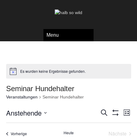
Menu
Es wurden keine Ergebnisse gefunden.
Seminar Hundehalter
Veranstaltungen
Seminar Hundehalter
V
V
Anstehende
S
L
e
u
S
e
i
D
c
H
r
s
a
r
O
h
a
t
Heute
Nächste
W
t
Veranstaltungen
Vorherige
e
e