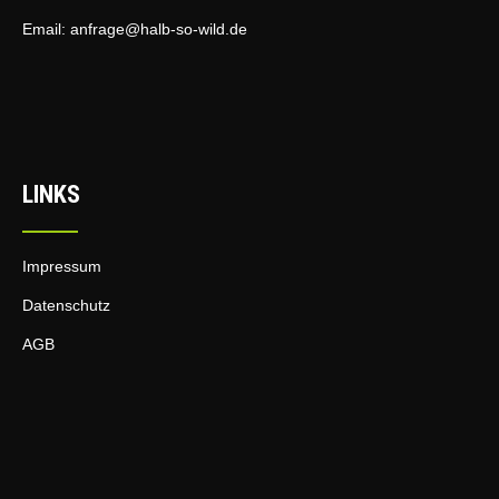
e
v
u
Email:
anfrage@halb-so-wild.de
i
n
g
d
a
t
A
i
n
o
s
n
LINKS
i
c
Impressum
h
t
Datenschutz
e
AGB
n
,
N
a